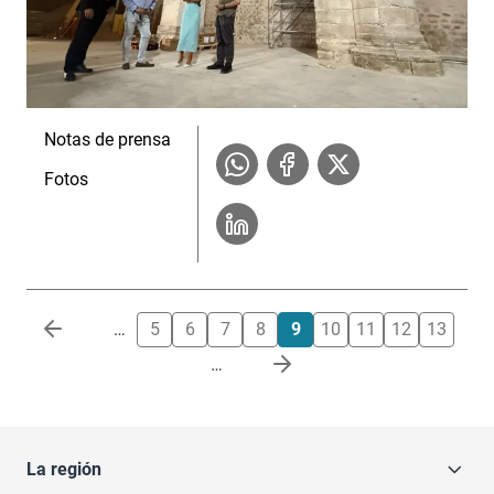
Notas de prensa
Fotos
Paginación
…
5
6
7
8
9
10
11
12
13
…
La región