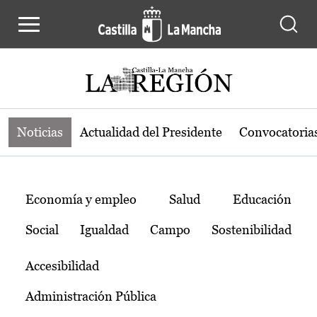
Noticias de la región de Castilla-L
Pasar al contenido principal
Noticias
Actualidad del Presidente
Convocatoria
Temas
Economía y empleo
Salud
Educación
Social
Igualdad
Campo
Sostenibilidad
Accesibilidad
Administración Pública