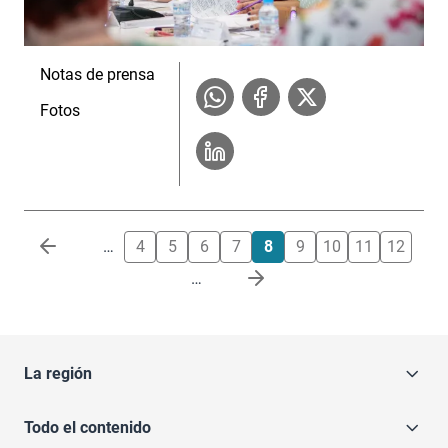
Notas de prensa
Fotos
Paginación
…
4
5
6
7
8
9
10
11
12
…
La región
Todo el contenido