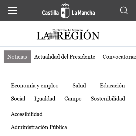
Noticias de la región de Castilla-L
Pasar al contenido principal
Noticias
Actualidad del Presidente
Convocatoria
Temas
Economía y empleo
Salud
Educación
Social
Igualdad
Campo
Sostenibilidad
Accesibilidad
Administración Pública