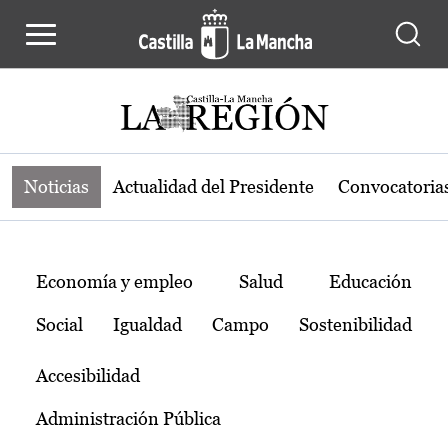
Noticias de la región de Castilla-L
Pasar al contenido principal
Noticias
Actualidad del Presidente
Convocatoria
Temas
Economía y empleo
Salud
Educación
Social
Igualdad
Campo
Sostenibilidad
Accesibilidad
Administración Pública