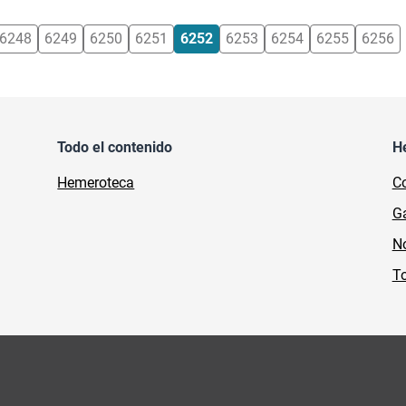
6248
6249
6250
6251
6252
6253
6254
6255
6256
Todo el contenido
H
Hemeroteca
Co
Ga
No
To