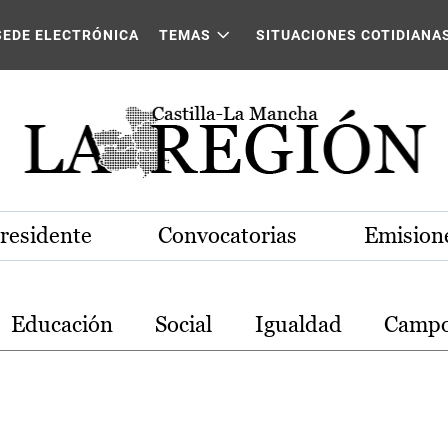
stilla-La Mancha
SEDE ELECTRÓNICA
TEMAS
SITUACIONES COTIDIANA
Presidente
Convocatorias
Emisione
Educación
Social
Igualdad
Camp