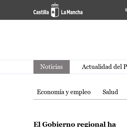
Noticias de la región de Ca
Pasar al contenido principal
Noticias
Actualidad del 
Temas
Economía y empleo
Salud
El Gobierno regional ha