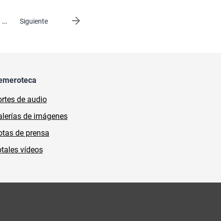
…
Siguiente página
Siguiente
emeroteca
rtes de audio
lerías de imágenes
tas de prensa
tales vídeos