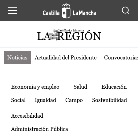
Noticias de la región de Castilla-L
Pasar al contenido principal
Noticias
Actualidad del Presidente
Convocatoria
Temas
Economía y empleo
Salud
Educación
Social
Igualdad
Campo
Sostenibilidad
Accesibilidad
Administración Pública