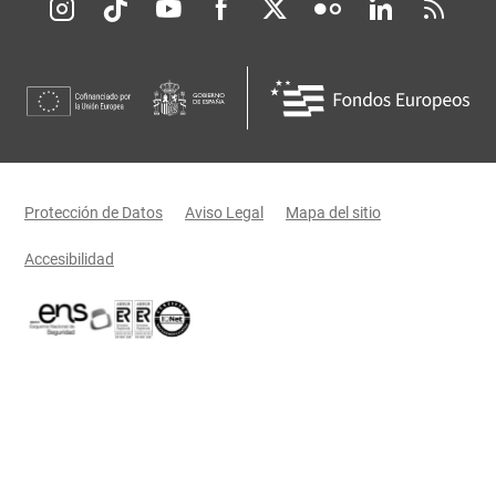
Redes sociales JCCM
Menú legal
Protección de Datos
Aviso Legal
Mapa del sitio
Accesibilidad
Certificaciones oficiales del Gobierno de Castilla-La Mancha