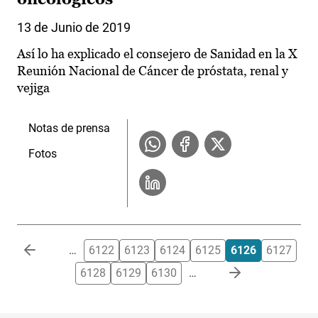
13 de Junio de 2019
Así lo ha explicado el consejero de Sanidad en la X
Reunión Nacional de Cáncer de próstata, renal y
vejiga
Notas de prensa
Fotos
Paginación
…
6122
6123
6124
6125
6126
6127
6128
6129
6130
…