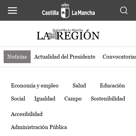
Noticias de la región de Castilla-L
Pasar al contenido principal
Noticias
Actualidad del Presidente
Convocatoria
Temas
Economía y empleo
Salud
Educación
Social
Igualdad
Campo
Sostenibilidad
Accesibilidad
Administración Pública