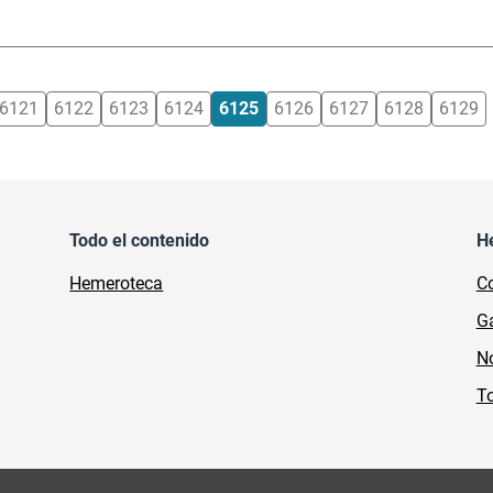
6121
6122
6123
6124
6125
6126
6127
6128
6129
Todo el contenido
H
Hemeroteca
Co
Ga
No
To