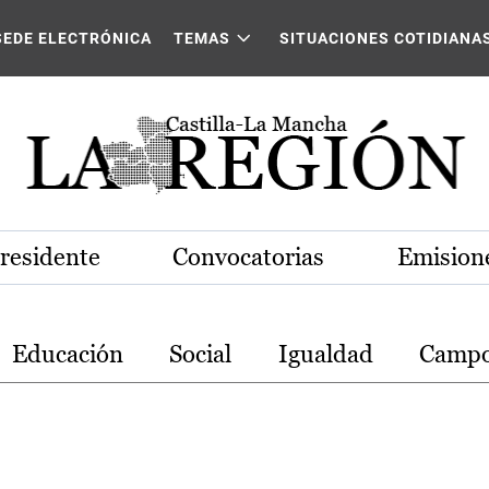
stilla-La Mancha
SEDE ELECTRÓNICA
TEMAS
SITUACIONES COTIDIANA
Presidente
Convocatorias
Emisione
Educación
Social
Igualdad
Camp