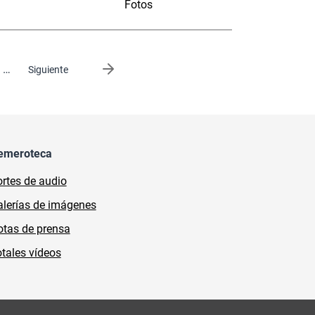
Fotos
…
Siguiente página
Siguiente
emeroteca
rtes de audio
lerías de imágenes
tas de prensa
tales vídeos