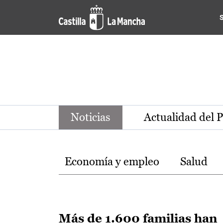
Noticias de la región de Ca
Pasar al contenido principal
Noticias
Actualidad del 
Temas
Economía y empleo
Salud
Más de 1.600 familias han