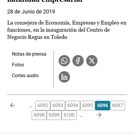
28 de Junio de 2019
La consejera de Economía, Empresas y Empleo en
funciones, en la inauguración del Centro de
Negocio Regus en Toledo
Notas de prensa
Fotos
Cortes audio
Paginación
…
6092
6093
6094
6095
6096
6097
6098
6099
6100
…