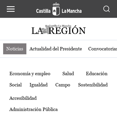
Noticias de la región de Castilla-L
Pasar al contenido principal
Noticias
Actualidad del Presidente
Convocatoria
Temas
Economía y empleo
Salud
Educación
Social
Igualdad
Campo
Sostenibilidad
Accesibilidad
Administración Pública