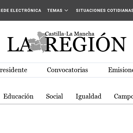
stilla-La Mancha
SEDE ELECTRÓNICA
TEMAS
SITUACIONES COTIDIANA
Presidente
Convocatorias
Emisione
Educación
Social
Igualdad
Camp