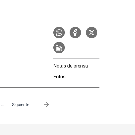
Notas de prensa
Fotos
…
Siguiente página
Siguiente