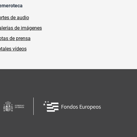
emeroteca
rtes de audio
lerías de imágenes
tas de prensa
tales vídeos