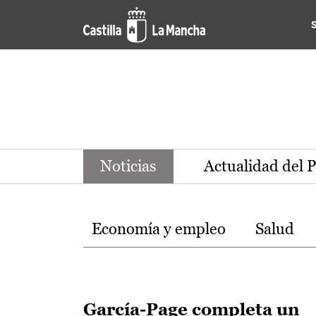
Noticias de la región de Ca
Pasar al contenido principal
Noticias
Actualidad del 
Temas
Economía y empleo
Salud
García-Page completa un