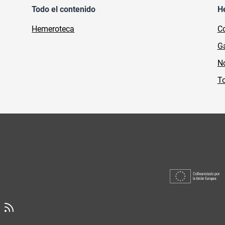
Todo el contenido
H
Hemeroteca
Co
Ga
No
To