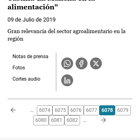
alimentación”
09 de Julio de 2019
Gran relevancia del sector agroalimentario en la
región
Notas de prensa
Fotos
Cortes audio
Paginación
…
6074
6075
6076
6077
6078
6079
6080
6081
6082
…