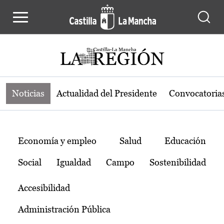
Noticias de la región de Castilla-L
Pasar al contenido principal
Noticias
Actualidad del Presidente
Convocatoria
Temas
Economía y empleo
Salud
Educación
Social
Igualdad
Campo
Sostenibilidad
Accesibilidad
Administración Pública