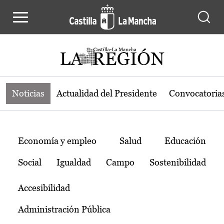
Noticias de la región de Castilla-L
Pasar al contenido principal
Noticias
Actualidad del Presidente
Convocatoria
Temas
Economía y empleo
Salud
Educación
Social
Igualdad
Campo
Sostenibilidad
Accesibilidad
Administración Pública