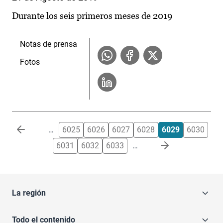
Durante los seis primeros meses de 2019
Notas de prensa
Fotos
Paginación
…
6025
6026
6027
6028
6029
6030
6031
6032
6033
…
La región
Todo el contenido