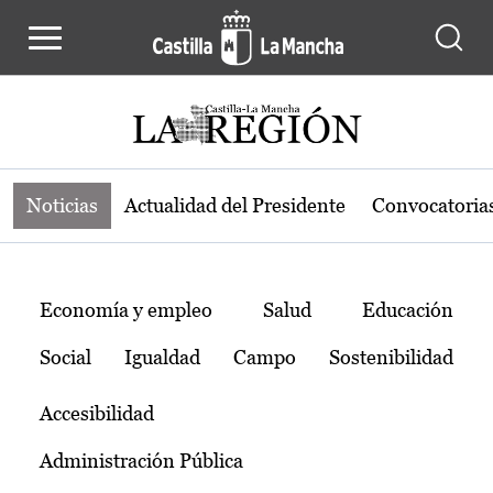
Noticias de la región de Castilla-L
Pasar al contenido principal
Noticias
Actualidad del Presidente
Convocatoria
Temas
Economía y empleo
Salud
Educación
Social
Igualdad
Campo
Sostenibilidad
Accesibilidad
Administración Pública