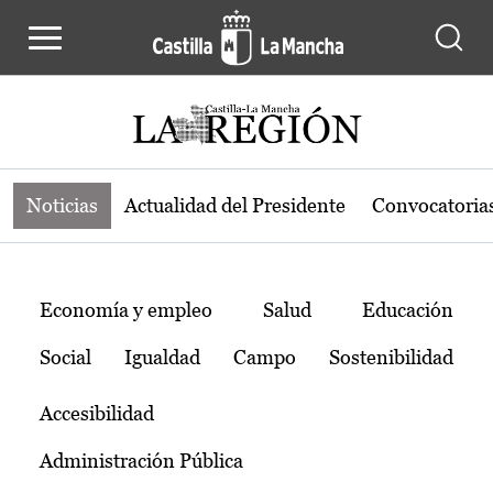
Noticias de la región de Castilla-L
Pasar al contenido principal
Noticias
Actualidad del Presidente
Convocatoria
Temas
Economía y empleo
Salud
Educación
Social
Igualdad
Campo
Sostenibilidad
Accesibilidad
Administración Pública