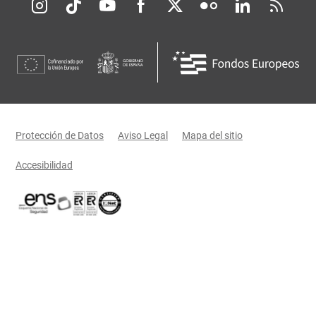
Redes sociales JCCM
Menú legal
Protección de Datos
Aviso Legal
Mapa del sitio
Accesibilidad
Certificaciones oficiales del Gobierno de Castilla-La Mancha