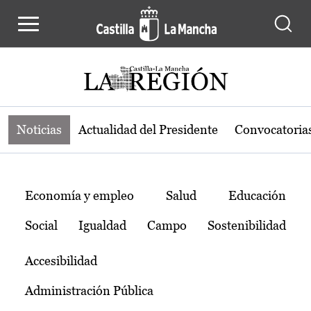
Noticias de la región de Castilla-L
Pasar al contenido principal
Noticias
Actualidad del Presidente
Convocatoria
Temas
Economía y empleo
Salud
Educación
Social
Igualdad
Campo
Sostenibilidad
Accesibilidad
Administración Pública