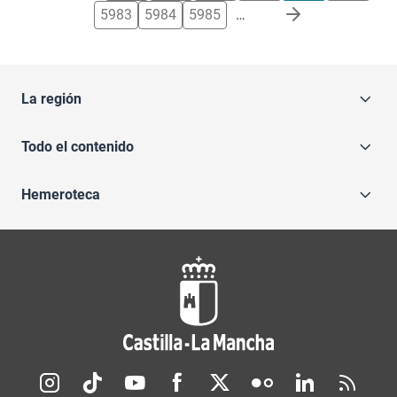
5983
5984
5985
…
La región
Todo el contenido
Hemeroteca
Redes sociales JCCM