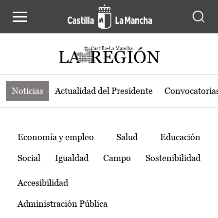
Noticias de la región de Castilla-L
Pasar al contenido principal
Noticias
Actualidad del Presidente
Convocatoria
Temas
Economía y empleo
Salud
Educación
Social
Igualdad
Campo
Sostenibilidad
Accesibilidad
Administración Pública