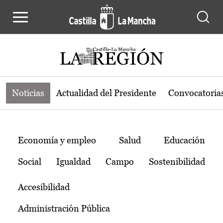
Noticias de la región de Castilla-L
Pasar al contenido principal
Noticias
Actualidad del Presidente
Convocatoria
Temas
Economía y empleo
Salud
Educación
Social
Igualdad
Campo
Sostenibilidad
Accesibilidad
Administración Pública