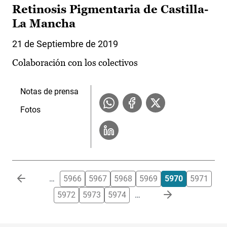
Retinosis Pigmentaria de Castilla-
La Mancha
21 de Septiembre de 2019
Colaboración con los colectivos
Notas de prensa
Fotos
Paginación
…
5966
5967
5968
5969
5970
5971
5972
5973
5974
…