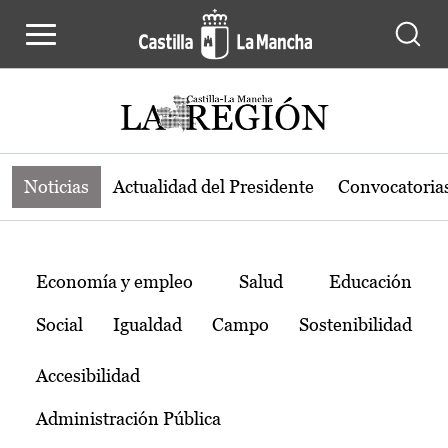
Noticias de la región de Castilla-L
Pasar al contenido principal
Noticias
Actualidad del Presidente
Convocatoria
Temas
Economía y empleo
Salud
Educación
Social
Igualdad
Campo
Sostenibilidad
Accesibilidad
Administración Pública