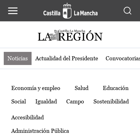
Noticias de la región de Castilla-L
Pasar al contenido principal
Noticias
Actualidad del Presidente
Convocatoria
Temas
Economía y empleo
Salud
Educación
Social
Igualdad
Campo
Sostenibilidad
Accesibilidad
Administración Pública