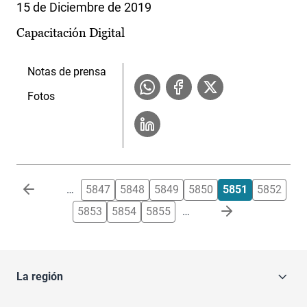
15 de Diciembre de 2019
Capacitación Digital
Notas de prensa
Fotos
Paginación
…
5847
5848
5849
5850
5851
5852
5853
5854
5855
…
La región