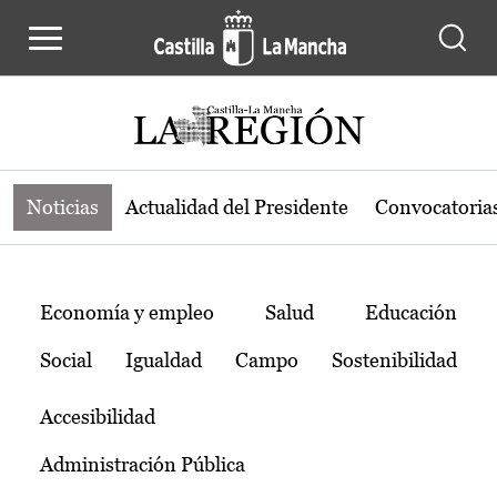
Noticias de la región de Castilla-L
Pasar al contenido principal
Noticias
Actualidad del Presidente
Convocatoria
Temas
Economía y empleo
Salud
Educación
Social
Igualdad
Campo
Sostenibilidad
Accesibilidad
Administración Pública