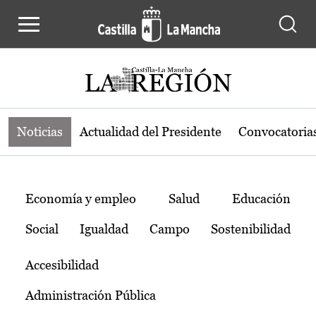
Noticias de la región de Castilla-L
Pasar al contenido principal
Noticias
Actualidad del Presidente
Convocatoria
Temas
Economía y empleo
Salud
Educación
Social
Igualdad
Campo
Sostenibilidad
Accesibilidad
Administración Pública