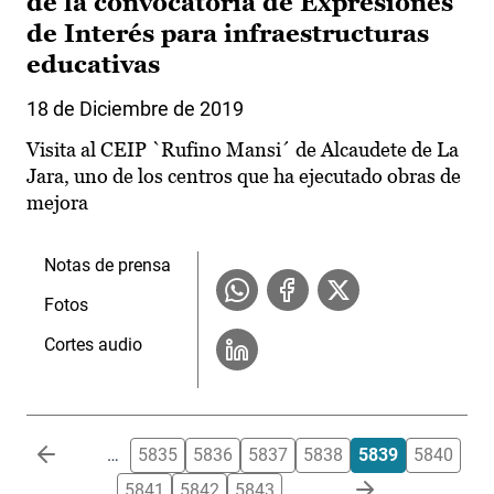
de la convocatoria de Expresiones
de Interés para infraestructuras
educativas
18 de Diciembre de 2019
Visita al CEIP `Rufino Mansi´ de Alcaudete de La
Jara, uno de los centros que ha ejecutado obras de
mejora
Notas de prensa
Fotos
Cortes audio
Paginación
…
5835
5836
5837
5838
5839
5840
5841
5842
5843
…