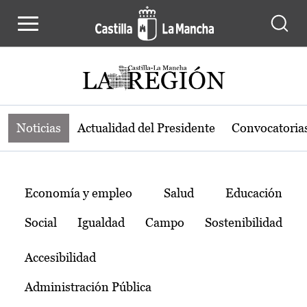
Noticias de la región de Castilla-L
Pasar al contenido principal
Noticias
Actualidad del Presidente
Convocatoria
Temas
Economía y empleo
Salud
Educación
Social
Igualdad
Campo
Sostenibilidad
Accesibilidad
Administración Pública