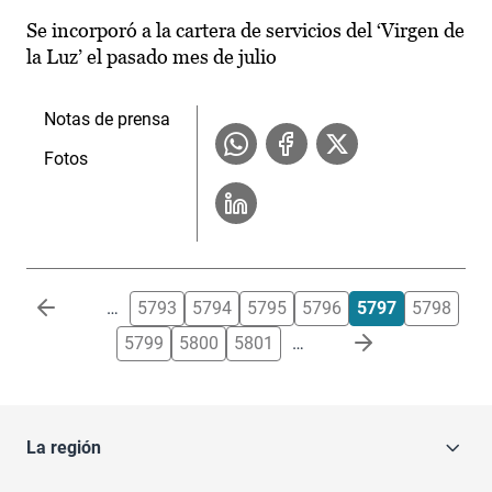
Se incorporó a la cartera de servicios del ‘Virgen de
la Luz’ el pasado mes de julio
Notas de prensa
Fotos
Paginación
…
5793
5794
5795
5796
5797
5798
5799
5800
5801
…
La región