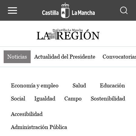
Noticias de la región de Castilla-L
Pasar al contenido principal
Noticias
Actualidad del Presidente
Convocatoria
Temas
Economía y empleo
Salud
Educación
Social
Igualdad
Campo
Sostenibilidad
Accesibilidad
Administración Pública