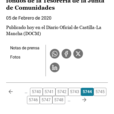
fondos de la Tesorería de la Junta
de Comunidades
05 de Febrero de 2020
Publicado hoy en el Diario Oficial de Castilla-La
Mancha (DOCM)
Notas de prensa
Fotos
Paginación
…
5740
5741
5742
5743
5744
5745
5746
5747
5748
…