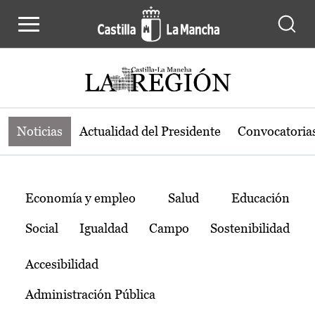
Noticias de la región de Castilla-L
Pasar al contenido principal
Noticias
Actualidad del Presidente
Convocatoria
Temas
Economía y empleo
Salud
Educación
Social
Igualdad
Campo
Sostenibilidad
Accesibilidad
Administración Pública