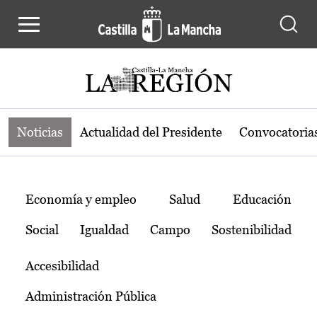
Noticias de la región de Castilla-L
Pasar al contenido principal
Noticias
Actualidad del Presidente
Convocatoria
Temas
Economía y empleo
Salud
Educación
Social
Igualdad
Campo
Sostenibilidad
Accesibilidad
Administración Pública