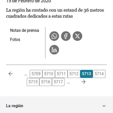
15 de Febrero de 2020
La región ha contado con un estand de 36 metros
cuadrados dedicados a estas rutas
Notas de prensa
Fotos
Paginación
…
5709
5710
5711
5712
5713
5714
5715
5716
5717
…
La región