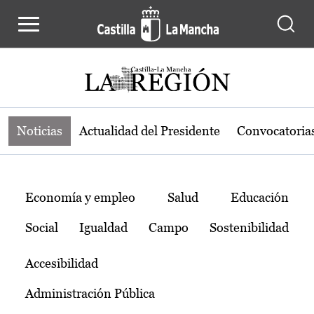
Noticias de la región de Castilla-L
Pasar al contenido principal
Noticias
Actualidad del Presidente
Convocatoria
Temas
Economía y empleo
Salud
Educación
Social
Igualdad
Campo
Sostenibilidad
Accesibilidad
Administración Pública