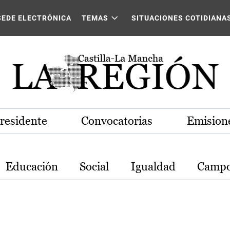
stilla-La Mancha
SEDE ELECTRÓNICA
TEMAS
SITUACIONES COTIDIANA
Presidente
Convocatorias
Emisione
Educación
Social
Igualdad
Camp