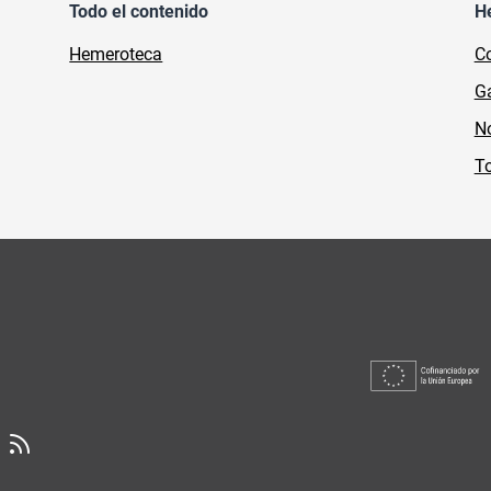
Todo el contenido
H
Hemeroteca
Co
Ga
No
To