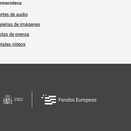
emeroteca
rtes de audio
lerías de imágenes
tas de prensa
tales vídeos