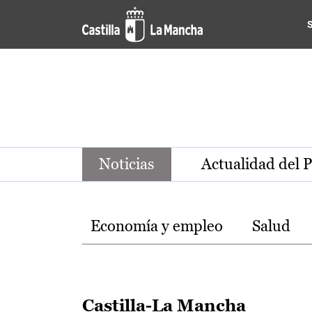
Noticias de la región de Ca
Pasar al contenido principal
Noticias
Actualidad del 
Temas
Economía y empleo
Salud
Castilla-La Mancha