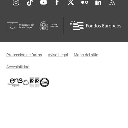
Redes sociales JCCM
Menú legal
Protección de Datos
Aviso Legal
Mapa del sitio
Accesibilidad
Certificaciones oficiales del Gobierno de Castilla-La Mancha