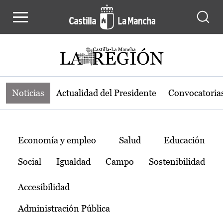
Noticias de la región de Castilla-L
Pasar al contenido principal
Noticias
Actualidad del Presidente
Convocatoria
Temas
Economía y empleo
Salud
Educación
Social
Igualdad
Campo
Sostenibilidad
Accesibilidad
Administración Pública