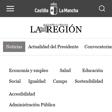
Noticias de la región de Castilla-L
Pasar al contenido principal
Noticias
Actualidad del Presidente
Convocatoria
Temas
Economía y empleo
Salud
Educación
Social
Igualdad
Campo
Sostenibilidad
Accesibilidad
Administración Pública