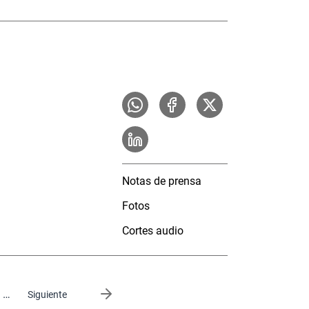
Notas de prensa
Fotos
Cortes audio
…
Siguiente página
Siguiente