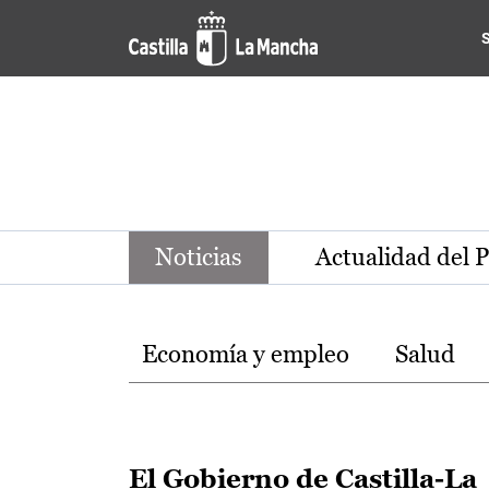
Noticias de la región de Ca
Pasar al contenido principal
Noticias
Actualidad del 
Temas
Economía y empleo
Salud
El Gobierno de Castilla-La