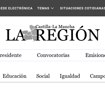
stilla-La Mancha
SEDE ELECTRÓNICA
TEMAS
SITUACIONES COTIDIANA
Presidente
Convocatorias
Emisione
Educación
Social
Igualdad
Camp