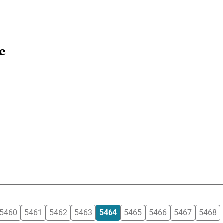
e
5460
5461
5462
5463
5464
5465
5466
5467
5468