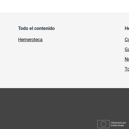
Todo el contenido
H
Hemeroteca
Co
Ga
No
To