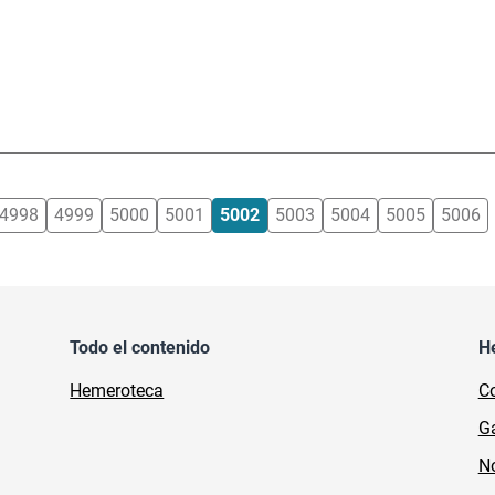
4998
4999
5000
5001
5002
5003
5004
5005
5006
Todo el contenido
H
Hemeroteca
Co
Ga
No