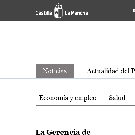
Noticias de la región de Ca
Pasar al contenido principal
Noticias
Actualidad del 
Temas
Economía y empleo
Salud
La Gerencia de