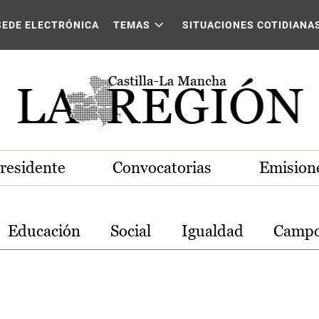
stilla-La Mancha
SEDE ELECTRÓNICA
TEMAS
SITUACIONES COTIDIANA
Presidente
Convocatorias
Emisione
Educación
Social
Igualdad
Camp