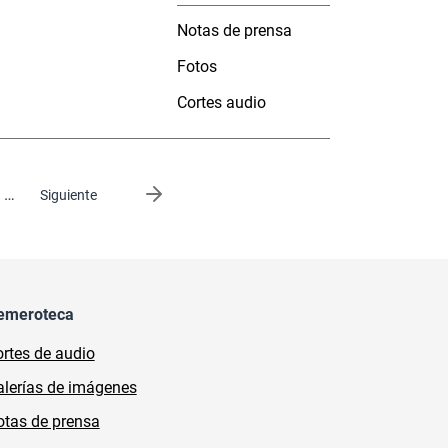
Notas de prensa
Fotos
Cortes audio
…
Siguiente página
Siguiente
emeroteca
rtes de audio
lerías de imágenes
tas de prensa