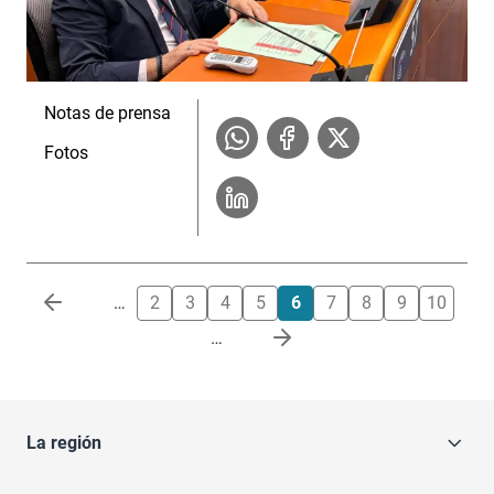
Notas de prensa
Fotos
Paginación
…
2
3
4
5
6
7
8
9
10
…
La región