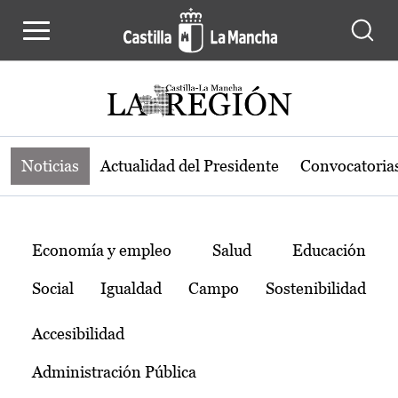
Noticias de la región de Castilla-L
Pasar al contenido principal
Noticias
Actualidad del Presidente
Convocatoria
Temas
Economía y empleo
Salud
Educación
Social
Igualdad
Campo
Sostenibilidad
Accesibilidad
Administración Pública