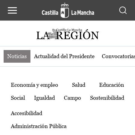
Noticias de la región de Castilla-L
Pasar al contenido principal
Noticias
Actualidad del Presidente
Convocatoria
Temas
Economía y empleo
Salud
Educación
Social
Igualdad
Campo
Sostenibilidad
Accesibilidad
Administración Pública