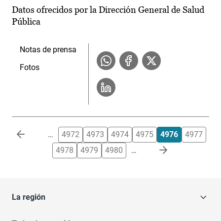
Datos ofrecidos por la Dirección General de Salud
Pública
Notas de prensa
Fotos
Paginación
…
4972
4973
4974
4975
4976
4977
4978
4979
4980
…
La región