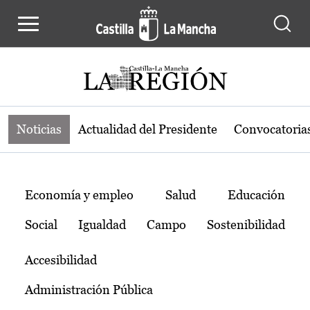
Noticias de la región de Castilla-L
Pasar al contenido principal
Noticias
Actualidad del Presidente
Convocatoria
Temas
Economía y empleo
Salud
Educación
Social
Igualdad
Campo
Sostenibilidad
Accesibilidad
Administración Pública