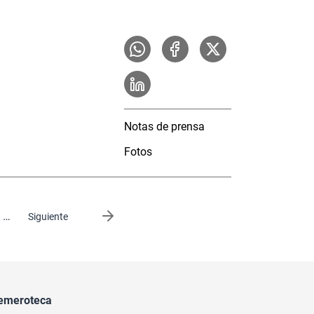
Notas de prensa
Fotos
…
Siguiente página
Siguiente
emeroteca