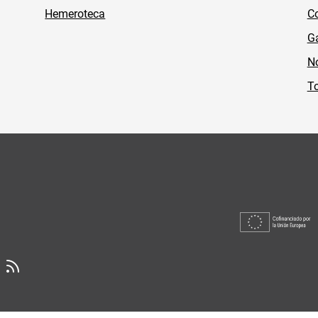
Hemeroteca
Co
Ga
No
To