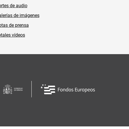
rtes de audio
lerías de imágenes
tas de prensa
tales vídeos