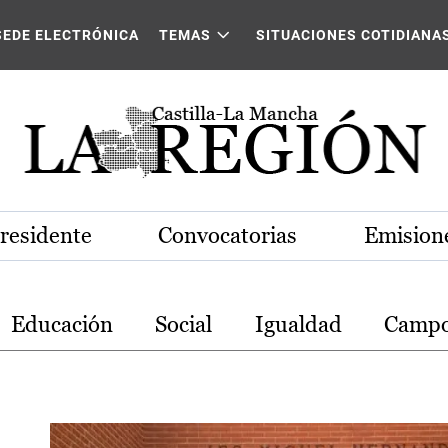
stilla-La Mancha
SEDE ELECTRÓNICA
TEMAS
SITUACIONES COTIDIANA
Presidente
Convocatorias
Emisione
Educación
Social
Igualdad
Camp