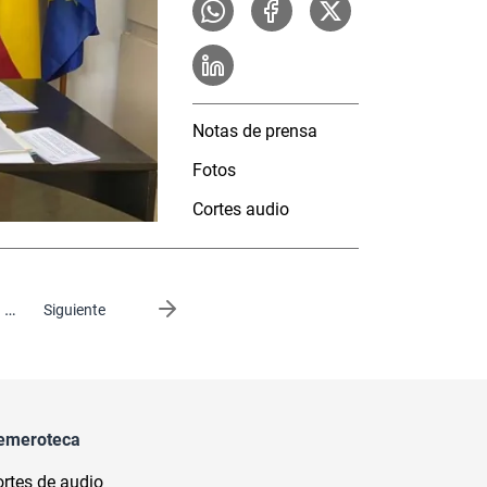
Notas de prensa
Fotos
Cortes audio
…
Siguiente página
Siguiente
emeroteca
rtes de audio