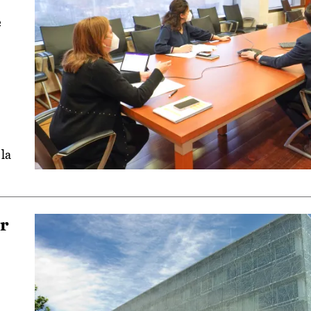
e
la
or