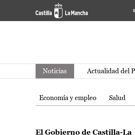
Noticias de la región de Ca
Pasar al contenido principal
Noticias
Actualidad del 
Temas
Economía y empleo
Salud
El Gobierno de Castilla-La