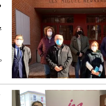
0
z
o
s