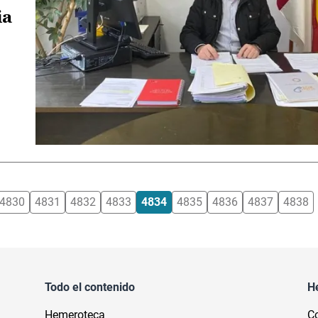
ia
4830
4831
4832
4833
4834
4835
4836
4837
4838
Todo el contenido
H
Hemeroteca
Co