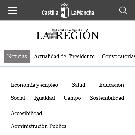
Noticias de la región de Castilla-L
Pasar al contenido principal
Noticias
Actualidad del Presidente
Convocatoria
Temas
Economía y empleo
Salud
Educación
Social
Igualdad
Campo
Sostenibilidad
Accesibilidad
Administración Pública