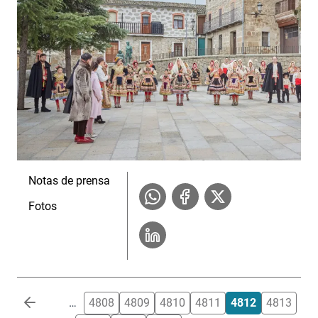
Notas de prensa
Fotos
Paginación
…
4808
4809
4810
4811
4812
4813