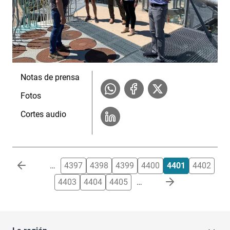
Notas de prensa
Fotos
Cortes audio
Paginación
…
4397
4398
4399
4400
4401
4402
4403
4404
4405
…