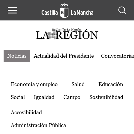
Noticias de la región de Castilla-L
Pasar al contenido principal
Noticias
Actualidad del Presidente
Convocatoria
Temas
Economía y empleo
Salud
Educación
Social
Igualdad
Campo
Sostenibilidad
Accesibilidad
Administración Pública