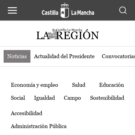
Noticias de la región de Castilla-L
Pasar al contenido principal
Noticias
Actualidad del Presidente
Convocatoria
Temas
Economía y empleo
Salud
Educación
Social
Igualdad
Campo
Sostenibilidad
Accesibilidad
Administración Pública