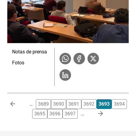
Notas de prensa
Fotos
Paginación
…
3689
3690
3691
3692
3693
3694
3695
3696
3697
…