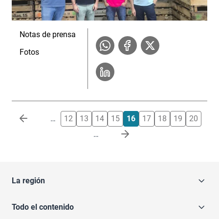
Notas de prensa
Fotos
Paginación
…
12
13
14
15
16
17
18
19
20
…
La región
Todo el contenido