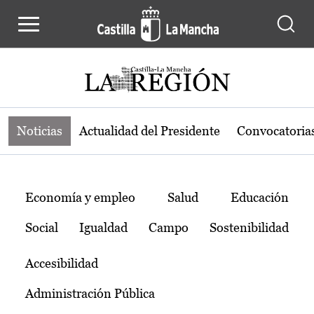
Noticias de la región de Castilla-L
Pasar al contenido principal
Noticias
Actualidad del Presidente
Convocatoria
Temas
Economía y empleo
Salud
Educación
Social
Igualdad
Campo
Sostenibilidad
Accesibilidad
Administración Pública