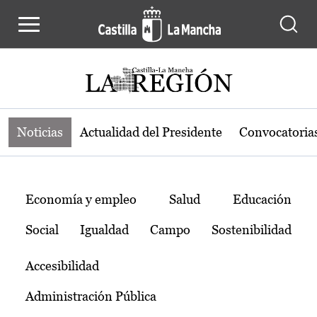
Noticias de la región de Castilla-L
Pasar al contenido principal
Noticias
Actualidad del Presidente
Convocatoria
Temas
Economía y empleo
Salud
Educación
Social
Igualdad
Campo
Sostenibilidad
Accesibilidad
Administración Pública