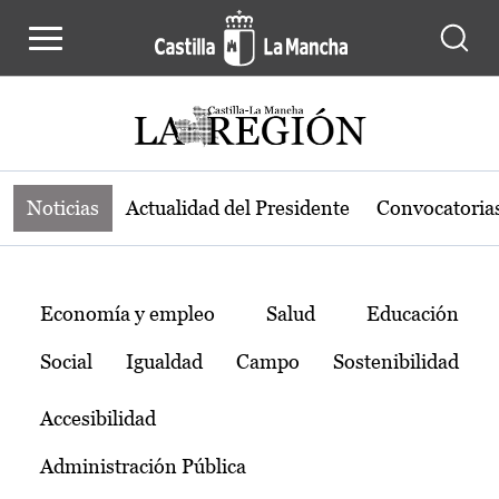
Noticias de la región de Castilla-L
Pasar al contenido principal
Noticias
Actualidad del Presidente
Convocatoria
Temas
Economía y empleo
Salud
Educación
Social
Igualdad
Campo
Sostenibilidad
Accesibilidad
Administración Pública