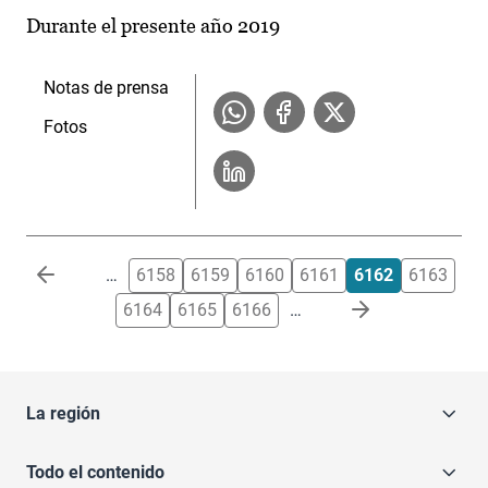
Durante el presente año 2019
Notas de prensa
Fotos
Paginación
…
6158
6159
6160
6161
6162
6163
6164
6165
6166
…
La región
Todo el contenido