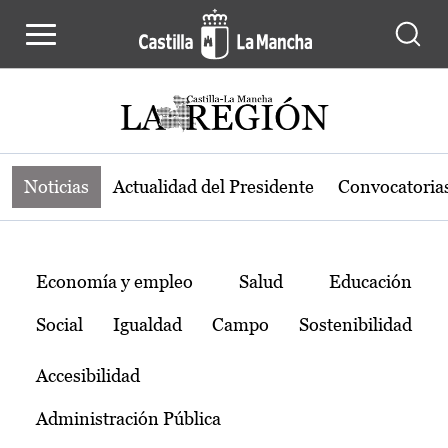
Noticias de la región de Castilla-L
Pasar al contenido principal
Noticias
Actualidad del Presidente
Convocatoria
Temas
Economía y empleo
Salud
Educación
Social
Igualdad
Campo
Sostenibilidad
Accesibilidad
Administración Pública