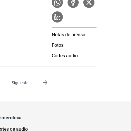
Notas de prensa
Fotos
Cortes audio
…
Siguiente página
Siguiente
emeroteca
rtes de audio