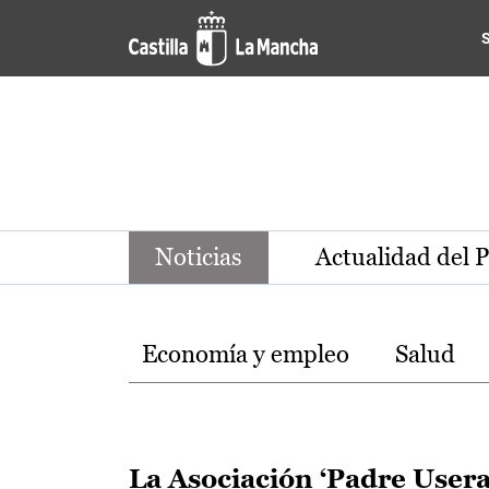
Noticias de la región de Ca
Pasar al contenido principal
Noticias
Actualidad del 
Temas
Economía y empleo
Salud
La Asociación ‘Padre Usera