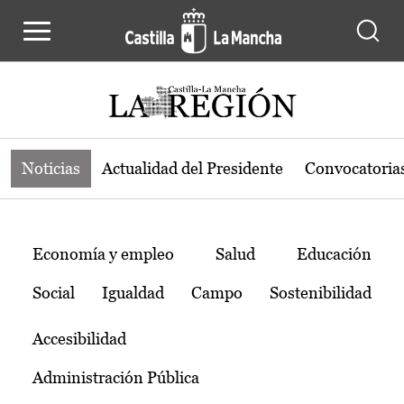
Noticias de la región de Castilla-L
Pasar al contenido principal
Noticias
Actualidad del Presidente
Convocatoria
Temas
Economía y empleo
Salud
Educación
Social
Igualdad
Campo
Sostenibilidad
Accesibilidad
Administración Pública