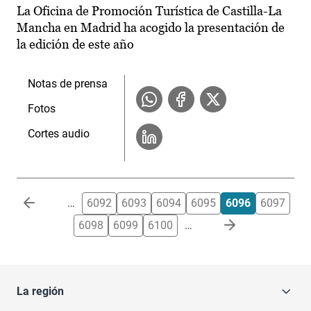
La Oficina de Promoción Turística de Castilla-La
Mancha en Madrid ha acogido la presentación de
la edición de este año
Notas de prensa
Fotos
Cortes audio
Paginación
…
6092
6093
6094
6095
6096
6097
6098
6099
6100
…
La región