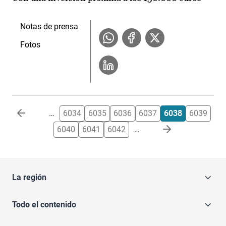
Notas de prensa
Fotos
Paginación
…
6034
6035
6036
6037
6038
6039
6040
6041
6042
…
La región
Todo el contenido