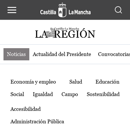
Noticias de la región de Castilla-L
Pasar al contenido principal
Noticias
Actualidad del Presidente
Convocatoria
Temas
Economía y empleo
Salud
Educación
Social
Igualdad
Campo
Sostenibilidad
Accesibilidad
Administración Pública