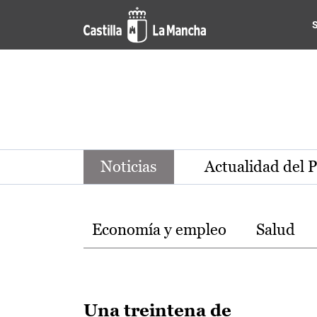
Noticias de la región de Ca
Pasar al contenido principal
Noticias
Actualidad del 
Temas
Economía y empleo
Salud
Una treintena de