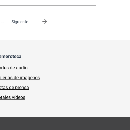
…
Siguiente página
Siguiente
emeroteca
rtes de audio
lerías de imágenes
tas de prensa
tales vídeos