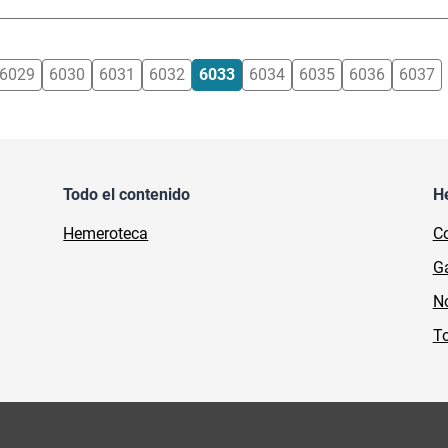
6029
6030
6031
6032
6033
6034
6035
6036
6037
Todo el contenido
H
Hemeroteca
Co
Ga
No
To