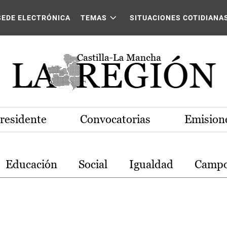
stilla-La Mancha
SEDE ELECTRÓNICA
TEMAS
SITUACIONES COTIDIANA
Presidente
Convocatorias
Emisione
Educación
Social
Igualdad
Camp