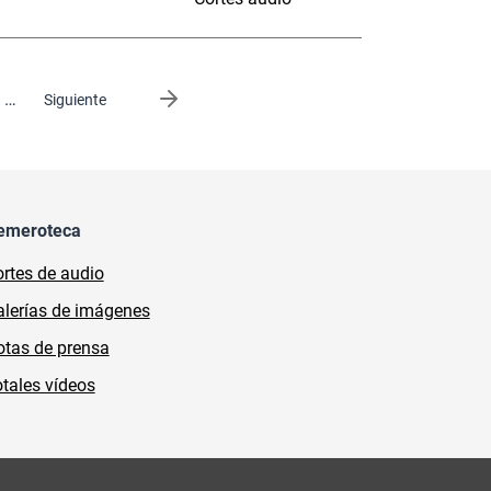
…
Siguiente página
Siguiente
emeroteca
rtes de audio
lerías de imágenes
tas de prensa
tales vídeos