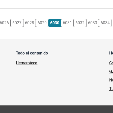
6026
6027
6028
6029
6030
6031
6032
6033
6034
Todo el contenido
H
Hemeroteca
Co
Ga
No
To