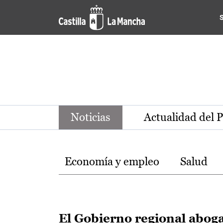
Noticias de la región de Ca
Pasar al contenido principal
Noticias
Actualidad del 
Temas
Economía y empleo
Salud
El Gobierno regional abog