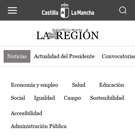
Noticias de la región de Castilla-L
Pasar al contenido principal
Noticias
Actualidad del Presidente
Convocatoria
Temas
Economía y empleo
Salud
Educación
Social
Igualdad
Campo
Sostenibilidad
Accesibilidad
Administración Pública