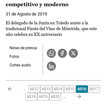
competitivo y moderno
31 de Agosto de 2019
El delegado de la Junta en Toledo asiste a la
tradicional Fiesta del Vino de Méntrida, que este
año celebra su XX aniversario
Notas de prensa
Fotos
Cortes audio
Paginación
…
6012
6013
6014
6015
6016
6017
6018
6019
6020
…