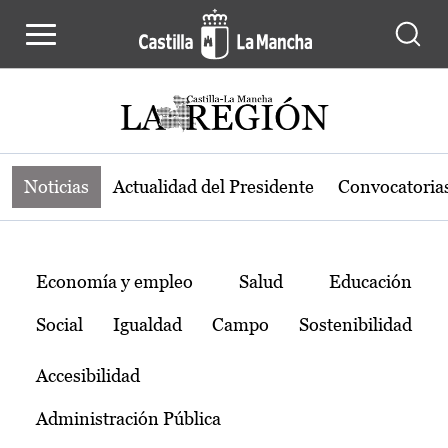
Noticias de la región de Castilla-L
Pasar al contenido principal
Noticias
Actualidad del Presidente
Convocatoria
Temas
Economía y empleo
Salud
Educación
Social
Igualdad
Campo
Sostenibilidad
Accesibilidad
Administración Pública