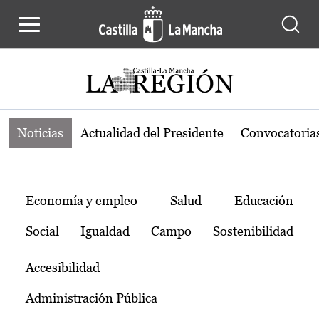
Noticias de la región de Castilla-L
Pasar al contenido principal
Noticias
Actualidad del Presidente
Convocatoria
Temas
Economía y empleo
Salud
Educación
Social
Igualdad
Campo
Sostenibilidad
Accesibilidad
Administración Pública