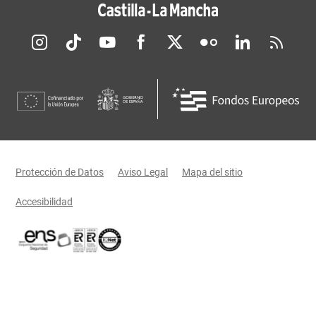
Redes sociales JCCM
Menú legal
Protección de Datos
Aviso Legal
Mapa del sitio
Accesibilidad
Certificaciones oficiales del Gobierno de Castilla-La Mancha