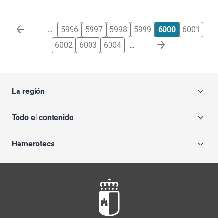
Paginación
…
5996
5997
5998
5999
6000
6001
6002
6003
6004
…
La región
Todo el contenido
Hemeroteca